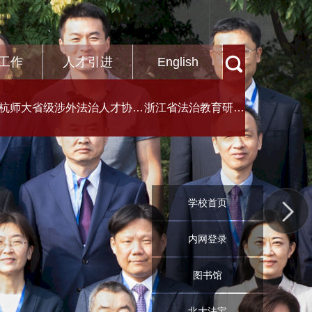
工作
人才引进
English
杭师大省级涉外法治人才协同
浙江省法治教育研究
培养创新基地
中心
学校首页
内网登录
图书馆
北大法宝