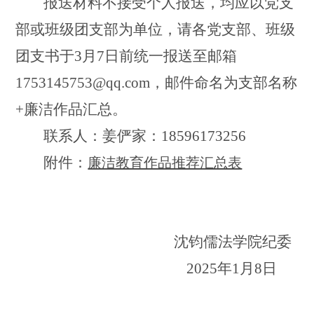
报送材料不接受个人报送，均应以
党支
部或班级团支部
为单位，请各
党支部、班级
团支书于
3月7日前
统一报送至邮箱
1753145753@qq.com，邮件命名为支部
名称
+廉洁作品汇总。
联系人：姜俨家：
18596173256
附件：
廉洁教育作品推荐汇总表
沈钧儒法学院纪委
202
5
年
1月
8
日