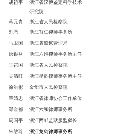
胡祖平
浙江省汉博鉴定科学技术
研究院
蒋元青
浙江省人民检察院
刘恩
浙江智仁律师事务所
马卫国
浙江省监狱管理局
唐银益
浙江六维律师事务所主任
王祺国
浙江省人民检察院
吴清旺
浙江星韵律师事务所主任
徐洪彬
金华市人民检察院
章靖忠
浙江省律师协会工作单位
郑金都
浙江六和律师事务所
周国平
浙江西郊监狱服监狱长
朱敏玲
浙江龙剑律师事务所