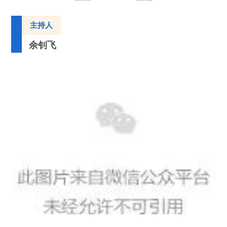
主持人
余钊飞